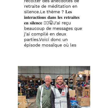
récolter des anecdotes de
retraite de méditation en
silence.Le thème ? 𝐋𝐞𝐬
𝐢𝐧𝐭𝐞𝐫𝐚𝐜𝐭𝐢𝐨𝐧𝐬 𝐝𝐚𝐧𝐬 𝐥𝐞𝐬 𝐫𝐞𝐭𝐫𝐚𝐢𝐭𝐞𝐬
𝐞𝐧 𝐬𝐢𝐥𝐞𝐧𝐜𝐞 🧘‍♀️🤫J'ai reçu
beaucoup de messages que
j'ai compilé en deux
parties.Voici donc un
épisode mosaïque où les