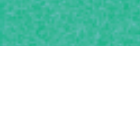
J’aime
l’immersion
que l’audio
permet.
Parmi mes différentes
productions, j’ai réalisé ou
contribué à des podcasts pour
France Inter
(où j’ai travaillé