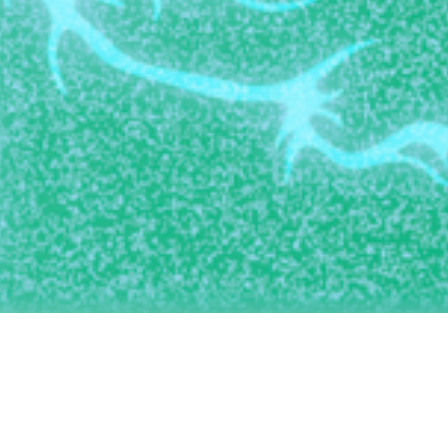
À propos
Every
Crédits
Newsletter
CE QU
Depuis plus
méditation