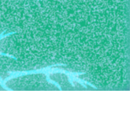
@ Colas Zibaut 2026
 entre
u’a une