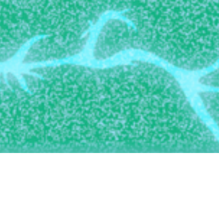
where else
E LA RECHERCHE DIT
ieurs années la science s’est penchée sur les liens
 et technologie. Voici ce qu’on sait des manières q