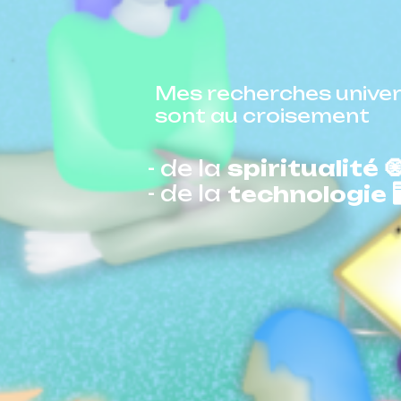
Mes recherches univer
sont au croisement
- de la
spiritualité 
- de la
technologie 