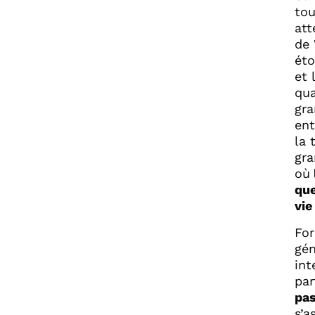
tou
att
de 
éto
et 
qua
gra
ent
la 
gra
où
que
vie
For
gén
int
par
pas
s’a