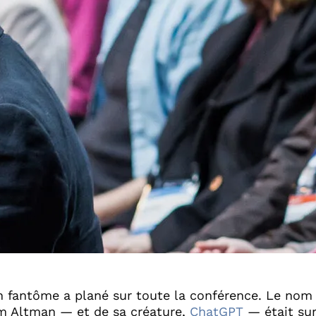
 fantôme a plané sur toute la conférence. Le nom
 Altman — et de sa créature,
ChatGPT
— était su