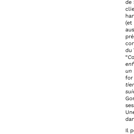
de 
cli
han
(et
aus
pré
con
du 
“
Co
enf
un
for
tie
sui
Gor
ses
Une
dan
Il 