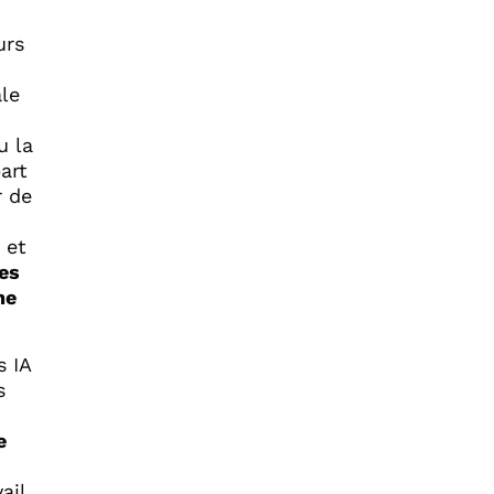
urs
ale
u la
art
r de
 et
es
ne
 IA
s
e
ail