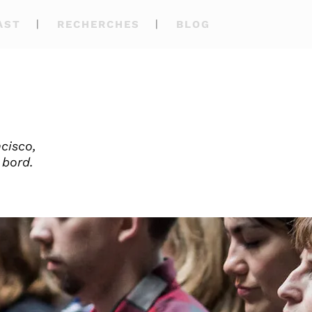
AST
RECHERCHES
BLOG
ncisco,
 bord.