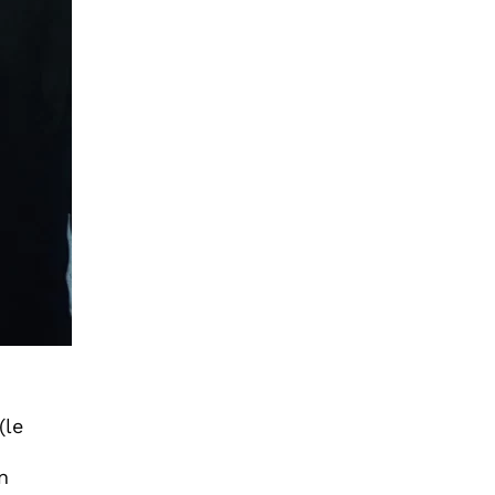
(le
n