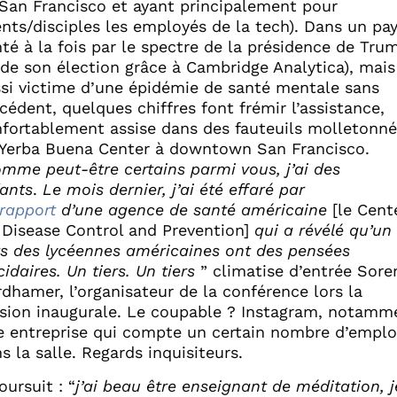
San Francisco et ayant principalement pour
ents/disciples les employés de la tech). Dans un pa
té à la fois par le spectre de la présidence de Tru
 de son élection grâce à Cambridge Analytica), mais
si victime d’une épidémie de santé mentale sans
cédent, quelques chiffres font frémir l’assistance,
fortablement assise dans des fauteuils molletonné
Yerba Buena Center à downtown San Francisco.
mme peut-être certains parmi vous, j’ai des
ants
.
Le mois dernier, j’ai été effaré par
rapport
d’une agence de santé américaine
[le Cent
 Disease Control and Prevention]
qui a révélé qu’un
rs des lycéennes américaines ont des pensées
cidaires. Un tiers. Un tiers
” climatise d’entrée Sore
dhamer, l’organisateur de la conférence lors la
sion inaugurale. Le coupable ? Instagram, notamm
 entreprise qui compte un certain nombre d’emplo
s la salle. Regards inquisiteurs.
poursuit : “
j’ai beau être enseignant de méditation, j