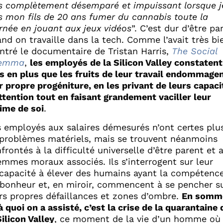
s complètement désemparé et impuissant lorsque j
s mon fils de 20 ans fumer du cannabis toute la
rnée en jouant aux jeux vidéos
”. C’est dur d’être pa
nd on travaille dans la tech. Comme l’avait très bi
tré le documentaire de Tristan Harris,
The Social
lemma
,
les employés de la Silicon Valley constatent
s en plus que les fruits de leur travail endommage
r propre progéniture, en les privant de leurs capaci
ttention tout en faisant grandement vaciller leur
ime de soi
.
 employés aux salaires démesurés n’ont certes plu
problèmes matériels, mais se trouvent néanmoins
frontés à la difficulté universelle d’être parent et 
emmes moraux associés. Ils s’interrogent sur leur
)capacité à élever des humains ayant la compétenc
bonheur et, en miroir, commencent à se pencher s
rs propres défaillances et zones d’ombre.
En somm
à quoi on a assisté, c’est la crise de la quarantaine 
Silicon Valley
, ce moment de la vie d’un homme où