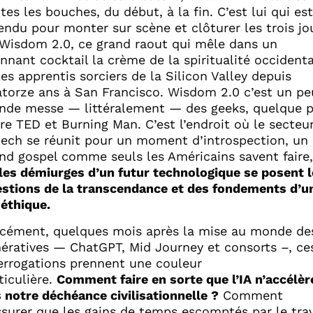
tes les bouches, du début, à la fin. C’est lui qui est
endu pour monter sur scène et clôturer les trois jo
Wisdom 2.0, ce grand raout qui mêle dans un
nnant cocktail la crème de la spiritualité occident
les apprentis sorciers de la Silicon Valley depuis
torze ans à San Francisco. Wisdom 2.0 c’est un pe
nde messe — littéralement — des geeks, quelque p
re TED et Burning Man. C’est l’endroit où le secteu
tech se réunit pour un moment d’introspection, un
nd gospel comme seuls les Américains savent faire,
les démiurges d’un futur technologique se posent l
stions de la transcendance et des fondements d’u
 éthique.
cément, quelques mois après la mise au monde des
ératives — ChatGPT, Mid Journey et consorts –, ce
errogations prennent une couleur
ticulière.
Comment faire en sorte que l’IA n’accélèr
 notre déchéance civilisationnelle ?
Comment
ssurer que les gains de temps escomptés par le trav