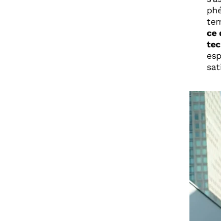
phé
tem
ce 
tec
esp
sat