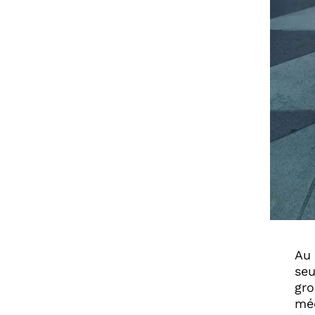
Au 
seu
gro
méd