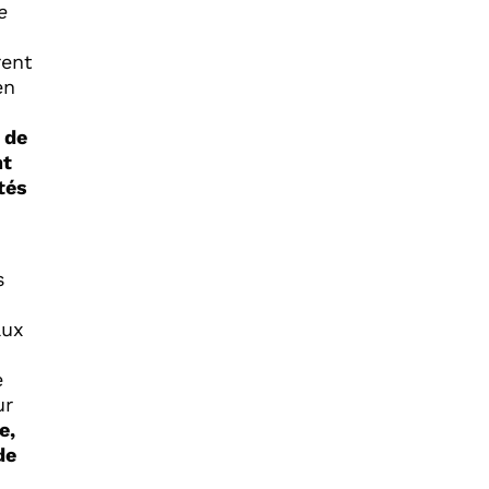
e
rent
en
 de
nt
tés
s
aux
e
ur
e,
de