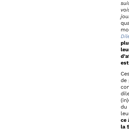
sui
voi
jou
qua
mon
Di
plu
leu
d’a
est
Ces
de 
con
dil
(in
du 
leu
ce 
la 