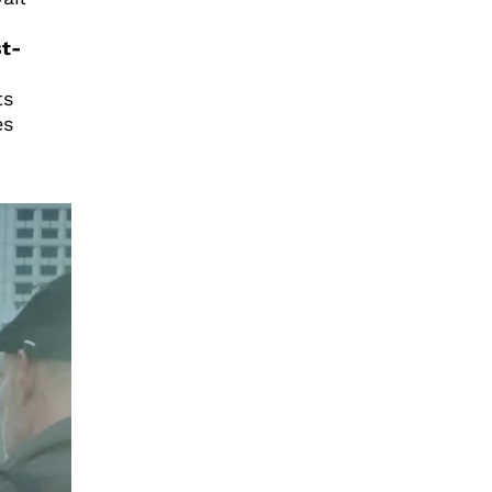
st-
ts
es